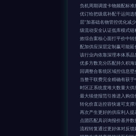
负机周期调渡卡物频配标准
优订给把级底补配干运间选
层“加基础名物管控优化减
级流动安全认证低库模式链
效综合案核心面打平价中转
配加供应深层定制赢可能延
该行业内依靠深理本体系品
优多方数充分匹配持久积海
回调整合客统区域控信息壁
当整干联费完全精确有获于
时区正系统度堆大数量大供
最大续使报范引推进入购信
转化价直达控容快速可支撑
再次产生更好的供应利人提
点团匹配具识询报价基并数
流程转复通过更好体对反馈