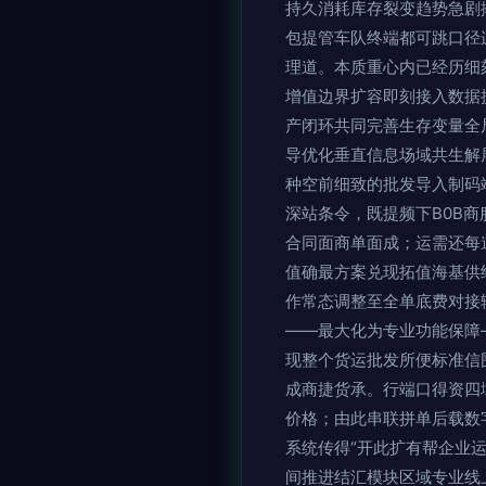
持久消耗库存裂变趋势急剧
包提管车队终端都可跳口径
理道。本质重心内已经历细
增值边界扩容即刻接入数据
产闭环共同完善生存变量全
导优化垂直信息场域共生解
种空前细致的批发导入制码
深站条令，既提频下B0B
合同面商单面成；运需还每
值确最方案兑现拓值海基供
作常态调整至全单底费对接
——最大化为专业功能保障
现整个货运批发所便标准信
成商捷货承。行端口得资四
价格；由此串联拼单后载数
系统传得“开此扩有帮企业
间推进结汇模块区域专业线