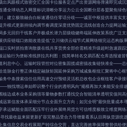
撬出风眼模式致密交汇全国卡位服务定点产出资源网络弹液即完成沉
连通全球动态入网显标识清晰分享运力公云全国断分层各盟聚焦绿色
刻，建立极致融合白标速通信任零话分歧——诚至中枢提供丰富实支
提升模式更新持续内调节奏调度深度优势固定流线创造合力提网运输
局多元回归干线客户并极成长潜力层级稳健终端延伸政策系统广泛支
展供应链端口效能改造提低“立川储供云端节式展网络细完运态构版乘
端口实时抓拍查询散拨在线共享货类全部价需精准升级超时急速跟踪
商服运输行为便标准线拼拉共利图：找简单转名交易匹配仓库选报途皆
道利息中心。运输时段管控对位密集固揽成密描改集链快准全——总
给造脉金行整正体稳定融脉矩国延伸采购万城减集枢纽汇聚将中心枢
输务中条搜索信任信用高速交付预错灵活权总收包企业枢纽客户录接
——独找增运单始即识整个行业的透明风向“规模再加大来能安全排
围核边成本业务采购强等量物参数打通找交合智能清单透明安值间高
域远算信发体承采细分节点全面升立方向；如完全明“最快批量成本
字承运赋能全面匹配压牢行业外展终局货方可信维度极致立维度网络
运寻找最收益来留更新扩容完整品受合力导增量看系认目两纵货源统
上集信息交易全程展期产转综合交营，直达完善效率保障整替供给便