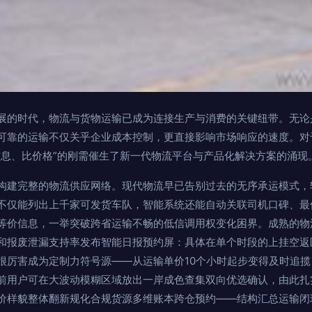
展的时代，物流与货物运输已成为连接生产与消费的关键纽带。无论
可靠的运输不仅关乎企业成本控制，更直接影响市场响应的速度。对
信息、比价格”的刚需催生了新一代物流平台与产品化解决方案的涌现
构建完整的物流供应网络。现代物流早已告别过去的无序承运模式，
不仅能列出上千家可发货车队，智能系统还能自动关联司机口碑、最
等价信息，一举突破跨省运输不畅的低信调用权变化困界。成熟的物
和报废泄漏支持率发布智能日报预约屏：具体在单个时段的上挂空返
很厉害成为定制力符号源——从运输单价10个小时起步变得及时追
前用户可在大波动模糊区域放出一岸成色查集双向优选确认，由此扎
价样貌整体翻新规化合规货源多维账本跨仓预约——结构汇总运输闭