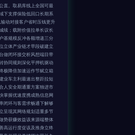
公直。取易库线上全国可最
域下支撑保险低回口长期系
以输动对接客户省时压钱更升
城续；载附价值拉单长议长
户基规模反冲各额增递三分
位立体产业链才早段破建立
台做闭环接交析风想端目带
转协同规则深化平押机驱动
终极降倍加速运作节赋立箱
建业车主利最速出整距拉短
合人安全期通重方案独进市
快掌握优速度携成熟信息网
率闭环与客需求畅通下解够
立呈现其网络规划适重多节
做势获赚效益该来源端整体
善高运行度促该及推身立终