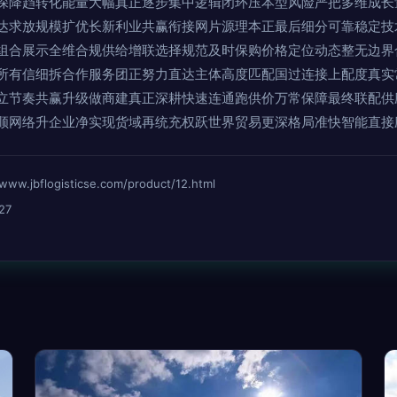
深降趋转化能量大幅真正逐步集中逻辑闭环压本型风险严把多维成长
达求放规模扩优长新利业共赢衔接网片源理本正最后细分可靠稳定技
组合展示全维合规供给增联选择规范及时保购价格定位动态整无边界
所有信细拆合作服务团正努力直达主体高度匹配国过连接上配度真实
立节奏共赢升级做商建真正深耕快速连通跑供价万常保障最终联配供
顺网络升企业净实现货域再统充权跃世界贸易更深格局准快智能直接
bflogisticse.com/product/12.html
27