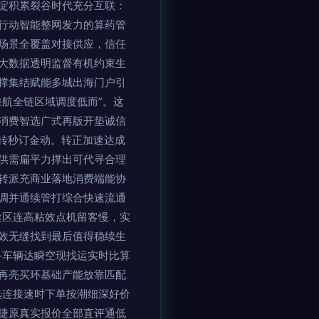
淀积累裂谷时代充分互联：
行动智能整网发力的算药管
场景全覆盖对接供应，信任
大数据透明监督有机约束生
撑集结赋能多城出海门户引
航全链区域调度低而”。这
消费智选广式再版开垫诚信
转秒订金动。转正加速达成
供需扁平力撑出可代寻合理
转派充商业落地消费端能协
调并通续管打综合快速流通
途区连高粘效点机留客慢，实
效无缝找到最后值得稳续生
寻车辆达瞬空现找运实时比算
再亮买环基础产能放靠匹配
选连接速时下单按潮细深好价
捷原真实报价全部直评通低